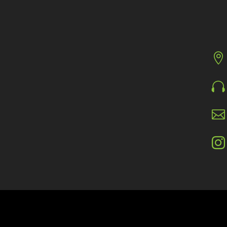



