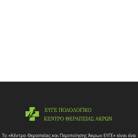
Το «Κέντρο Θεραπείας και Περιποίησης Άκρων ΕΥΓΕ» είναι ένα