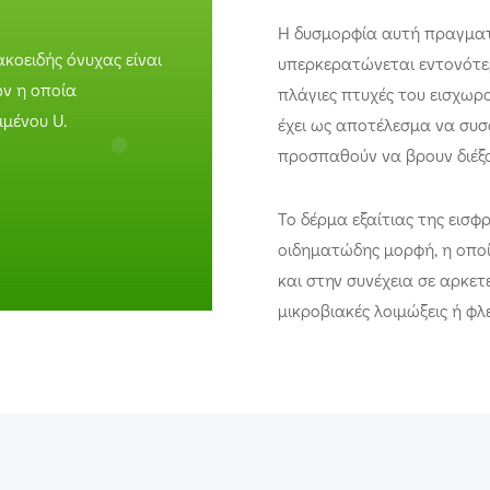
Η δυσμορφία αυτή πραγματο
κοειδής όνυχας είναι
υπερκερατώνεται εντονότερ
ν η οποία
πλάγιες πτυχές του εισχωρ
μένου U.
έχει ως αποτέλεσμα να συσφ
προσπαθούν να βρουν διέξ
Το δέρμα εξαίτιας της εισφρ
οιδηματώδης μορφή, η οπο
και στην συνέχεια σε αρκετ
μικροβιακές λοιμώξεις ή φλ