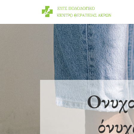
Ονυχο
όνυχ