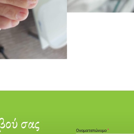
βού σας
Ονοματεπώνυμο
*