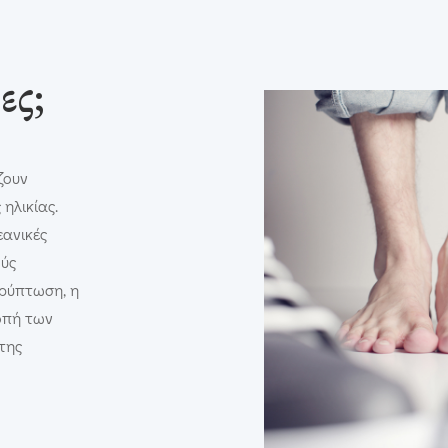
ες;
ζουν
ηλικίας.
εανικές
ούς
κρύπτωση, η
οπή των
της